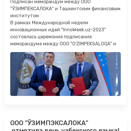
Подписан меморандум между ООО
институтом
"ЎЗИМПЕКСАЛОКА" и Ташкентским финансовым
институтом
В рамках Международной недели
инновационных идей "InnoWeek.uz-2023"
состоялась церемония подписания
меморандума между ООО "O'ZIMPEKSALOQA" и
Ташкентским финансовым институтом,
направленного на развитие …
ООО "ЎЗИМПЭКСАЛОКА"
отметила день узбекского языка!