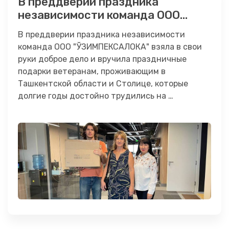
В преддверии праздника
независимости команда ООО
"ЎЗИМПЕКСАЛОКА" взяла в свои
В преддверии праздника независимости
руки доброе дело и вручила
команда ООО "ЎЗИМПЕКСАЛОКА" взяла в свои
праздничные подарки ветеранам
руки доброе дело и вручила праздничные
подарки ветеранам, проживающим в
Ташкентской области и Столице, которые
долгие годы достойно трудились на …