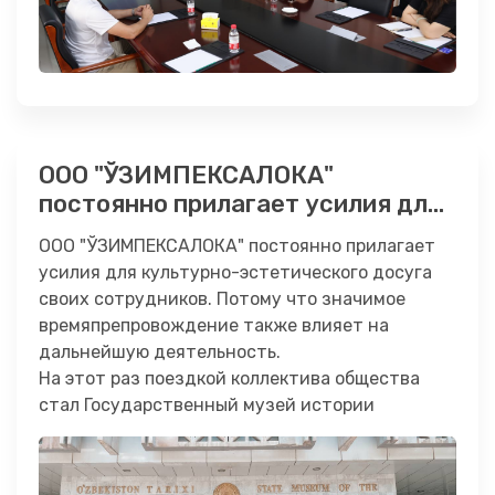
ООО "ЎЗИМПЕКСАЛОКА"
постоянно прилагает усилия для
культурно-эстетического досуга
ООО "ЎЗИМПЕКСАЛОКА" постоянно прилагает
своих сотрудников. Потому что
усилия для культурно-эстетического досуга
значимое времяпрепровождение
своих сотрудников. Потому что значимое
также влияет на дальнейшую
времяпрепровождение также влияет на
деятельность.
дальнейшую деятельность.
На этот раз поездкой коллектива общества
стал Государственный музей истории
Узбекистана. …