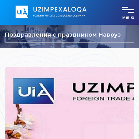
меню
О компании
Поздравления с праздником Навруз
Услуги
Тарифы
Документы
Контакты
UZ
RU
EN