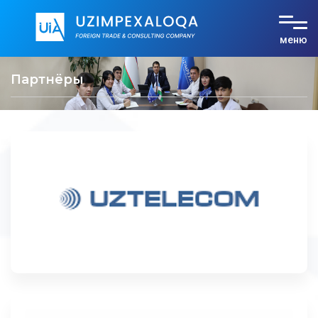
меню
О компании
Партнёры
Услуги
Тарифы
Документы
Контакты
UZ
RU
EN