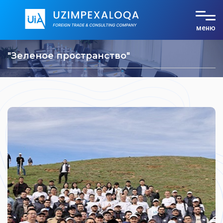
меню
О компании
"Зеленое пространство"
Услуги
Тарифы
Документы
Контакты
UZ
RU
EN