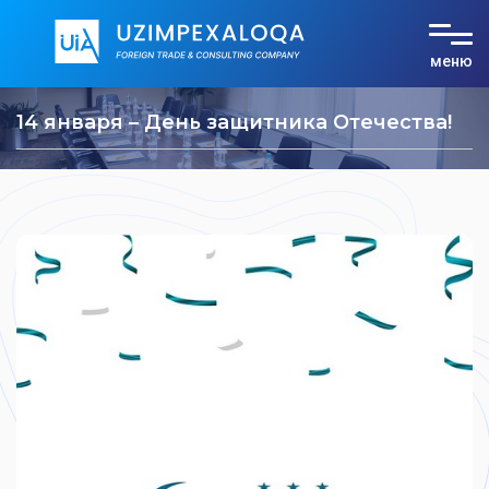
меню
О компании
14 января – День защитника Отечества!
Услуги
Тарифы
Документы
Контакты
UZ
RU
EN