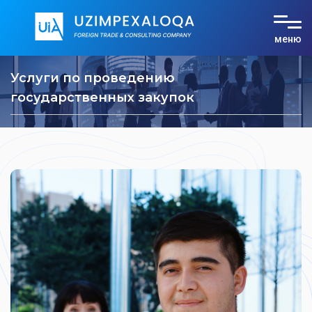
меню
О компании
Услуги по проведению
Услуги
государственных закупок
Тарифы
Документы
Контакты
UZ
RU
EN