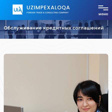
меню
О компании
Обслуживание кредитных соглашений
Услуги
Тарифы
Документы
Контакты
UZ
RU
EN