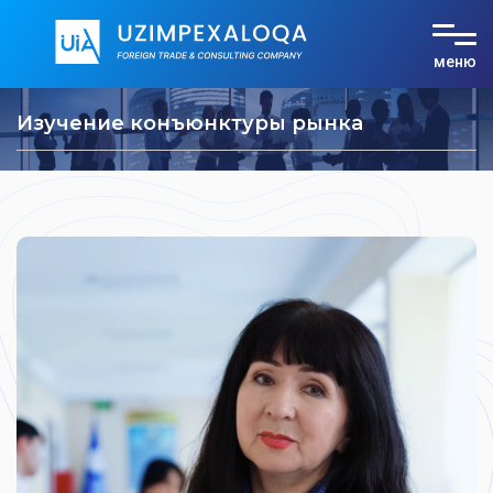
меню
О компании
Изучение конъюнктуры рынка
Услуги
Тарифы
Документы
Контакты
UZ
RU
EN